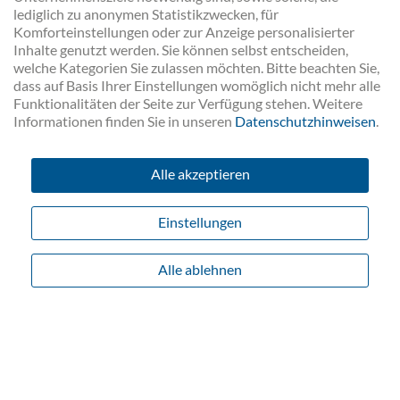
lediglich zu anonymen Statistikzwecken, für
Komforteinstellungen oder zur Anzeige personalisierter
WERKSTOFFLISTE
Inhalte genutzt werden. Sie können selbst entscheiden,
welche Kategorien Sie zulassen möchten. Bitte beachten Sie,
dass auf Basis Ihrer Einstellungen womöglich nicht mehr alle
Werkstoff Nr:
Ähnlich ASME Typ
Funktionalitäten der Seite zur Verfügung stehen. Weitere
Informationen finden Sie in unseren
Datenschutzhinweisen
.
2.4858
Alloy 825
2.4856
AIloy 625
Alle akzeptieren
2.4851
Alloy 601
Einstellungen
2.4819
Alloy C-276
Alle ablehnen
2.4816
AIIoy 600
2.4633
Alloy 602 CA
2.4610
Alloy C-4
2.4605
Alloy 59