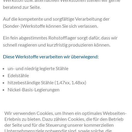
beratend zur Seite.
Auf die kompetente und sorgfältige Verarbeitung der
(Sonder-)Werkstoffe können Sie sich verlassen.
Ein fein abgestimmtes Rohstofflager sorgt dafür, dass wir
schnell reagieren und kurzfristig produzieren können.
Diese Werkstoffe verarbeiten wir überwiegend:
un- und niedrig legierte Stähle
Edelstähle
hitzebeständige Stähle (1.47xx, 1.48xx)
Nickel-Basis-Legierungen
Die nachfolgende Werkstoffliste gibt ein Überblick über die
Wir verwenden Cookies, um Ihnen ein optimales Webseiten-
von uns verarbeiteten Werkstoffe:
Erlebnis zu bieten. Dazu zählen Cookies, die für den Betrieb
der Seite und für die Steuerung unserer kommerziellen
Liste für die Sonderwerkstoffe herunterladen
(76,3 KiB)
Unternehmensziele notwendig sind, sowie solche, die